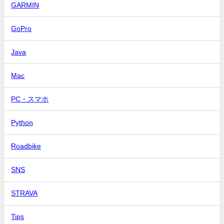
GARMIN
GoPro
Java
Mac
PC・スマホ
Python
Roadbike
SNS
STRAVA
Tips