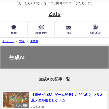
「あったらいいな」をアプリ開発の力で「かたち」に。
Zats
Blog
Apps Dev
Play
About Us
ホーム
技術
生成AI
生成AI
生成AIの記事一覧
【親子×生成AI ゲーム開発】こども向け マリオ
風メダル落としゲーム
アプリ開発
2026-05-26