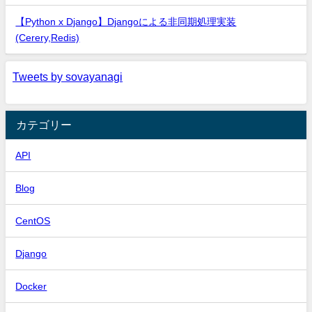
【Python x Django】Djangoによる非同期処理実装
(Cerery,Redis)
Tweets by sovayanagi
カテゴリー
API
Blog
CentOS
Django
Docker