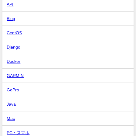
API
Blog
CentOS
Django
Docker
GARMIN
GoPro
Java
Mac
PC・スマホ