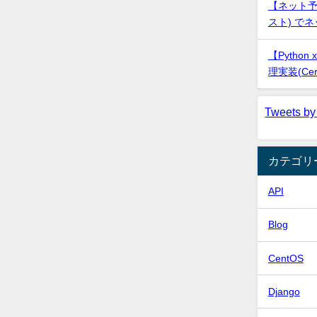
【ネット予約
スト) で
【Python
理実装(Cere
Tweets by
カテゴリ
API
Blog
CentOS
Django