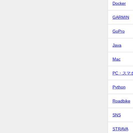
Docker
GARMIN
GoPro
Java
Mac
PC・スマ
Python
Roadbike
SNS
STRAVA