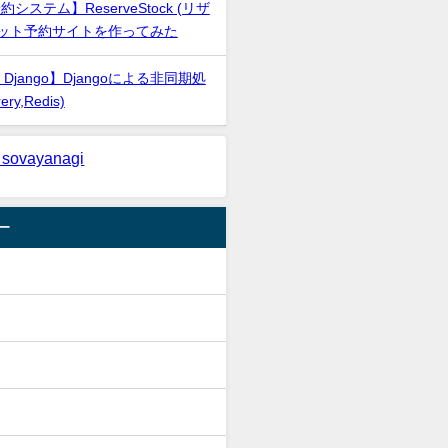
システム】ReserveStock (リザ
ネット予約サイトを作ってみた
 x Django】Djangoによる非同期処
ry,Redis)
 sovayanagi
ー