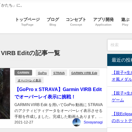
「かたち」に。
トップページ
ブログ
コンセプト
アプリ開発
遊ぶ
TopPage
Blog
Concept
Application
Play
 VIRB Editの記事一覧
最近の投
【親子×生
GoPro
STRAVA
GARMIN VIRB Edit
GARMIN
オ風メダ
オーバーレイ表示
【GoPro x STRAVA】Garmin VIRB Edit
【親子×生
でオーバーレイ表示に挑戦！
ゲーム
GARMIN VIRB Edit を用いてGoPro 動画に STRAVA
のアクティビティデータをオーバーレイ表示させる
【脱Eclips
手順を作成しました。完成した動画もあります。ご
のホット
2021-12-27
参考になれば嬉しいです。...
Sovayanagi