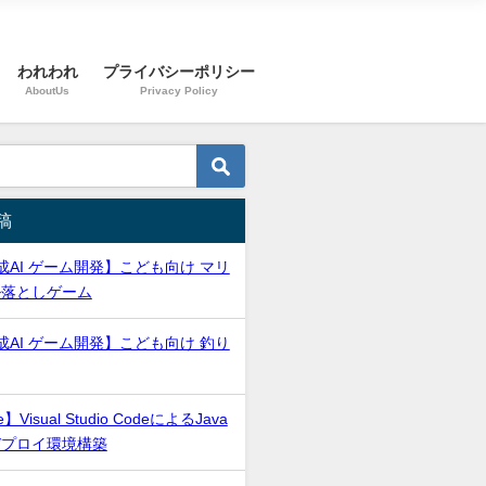
われわれ
プライバシーポリシー
AboutUs
Privacy Policy
稿
成AI ゲーム開発】こども向け マリ
ル落としゲーム
成AI ゲーム開発】こども向け 釣り
e】Visual Studio CodeによるJava
デプロイ環境構築