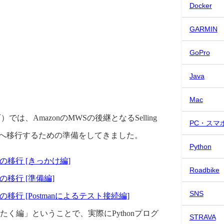
Docker
GARMIN
GoPro
Java
Mac
は、AmazonのMWSの後継となるSelling
PC・スマ
P-API）へ移行するための準備をしてきました。
Python
I への移行 [きっかけ編]
Roadbike
 への移行 [準備編]
SNS
I への移行 [Postmanによるテスト接続編]
Iをたたく編」ということで、実際にPythonプログ
STRAVA