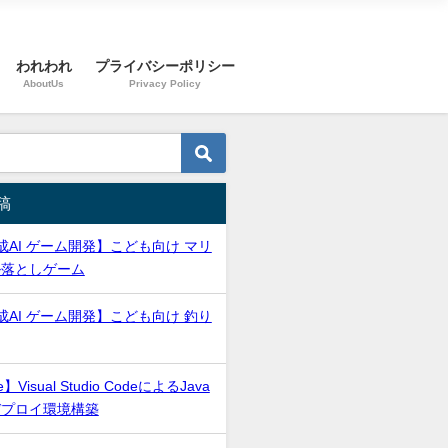
われわれ
プライバシーポリシー
AboutUs
Privacy Policy
稿
成AI ゲーム開発】こども向け マリ
ル落としゲーム
成AI ゲーム開発】こども向け 釣り
e】Visual Studio CodeによるJava
デプロイ環境構築