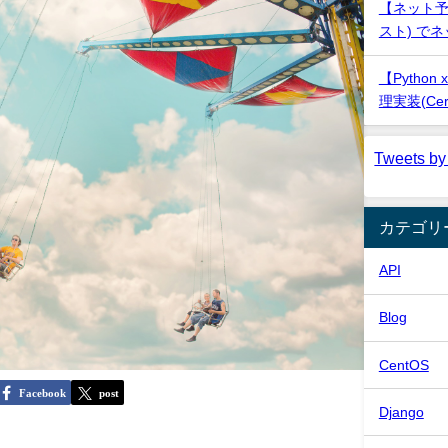
【ネット予約
スト) で
【Python
理実装(Cere
Tweets by
カテゴリ
API
Blog
CentOS
Facebook
post
Django