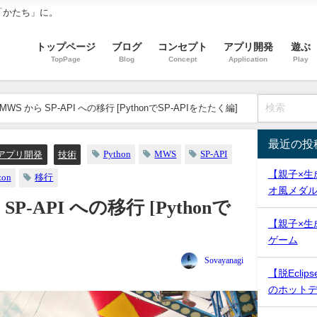
「かたち」に。
トップページ
ブログ
コンセプト
アプリ開発
遊ぶ
TopPage
Blog
Concept
Application
Play
 MWS から SP-API への移行 [PythonでSP-APIをたたく編]
最近の投
Python
MWS
SP-API
アプリ開発
技術
【親子×生
zon
移行
オ風メダ
 SP-API への移行 [Pythonで
【親子×生
]
ゲーム
Sovayanagi
【脱Eclips
のホット