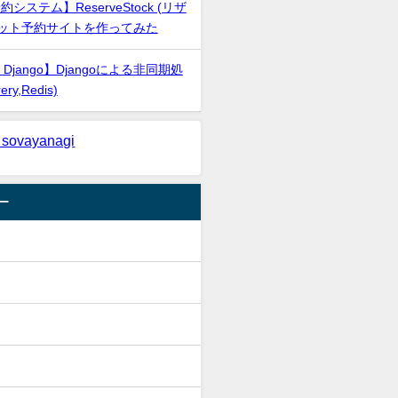
システム】ReserveStock (リザ
ネット予約サイトを作ってみた
 x Django】Djangoによる非同期処
ry,Redis)
 sovayanagi
ー