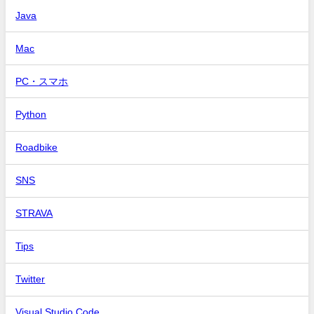
Java
Mac
PC・スマホ
Python
Roadbike
SNS
STRAVA
Tips
Twitter
Visual Studio Code