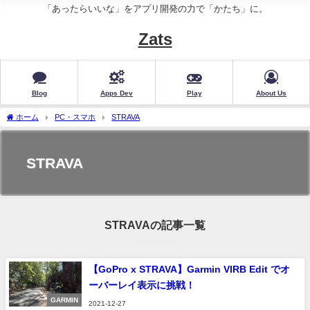
「あったらいいな」をアプリ開発の力で「かたち」に。
Zats
Blog
Apps Dev
Play
About Us
ホーム
PC・スマホ
STRAVA
STRAVA
STRAVAの記事一覧
【GoPro x STRAVA】Garmin VIRB Edit でオ
ーバーレイ表示に挑戦！
GARMIN
2021-12-27